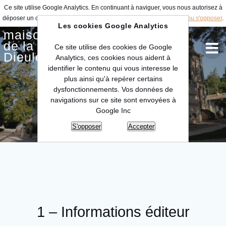
Ce site utilise Google Analytics. En continuant à naviguer, vous nous autorisez à
déposer un cookie à des fins de mesure d'audience.
En savoir plus ou s'opposer
.
Les cookies Google Analytics
maison
de la céramique
Ce site utilise des cookies de Google
Dieulefit
Analytics, ces cookies nous aident à
identifier le contenu qui vous interesse le
plus ainsi qu'à repérer certains
dysfonctionnements. Vos données de
Mentions légales
navigations sur ce site sont envoyées à
Google Inc
S'opposer
Accepter
1 – Informations éditeur