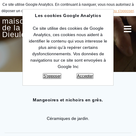
Ce site utilise Google Analytics. En continuant à naviguer, vous nous autorisez à
déposer un cookie à des fins de mesure d'audience.
En savoir plus ou s'opposer
.
Les cookies Google Analytics
maison
de la céramique
Ce site utilise des cookies de Google
Dieulefit
Analytics, ces cookies nous aident à
identifier le contenu qui vous interesse le
plus ainsi qu'à repérer certains
Raphaël MICK
dysfonctionnements. Vos données de
navigations sur ce site sont envoyées à
Google Inc
S'opposer
Accepter
Mangeoires et nichoirs en grès.
Céramiques de jardin.