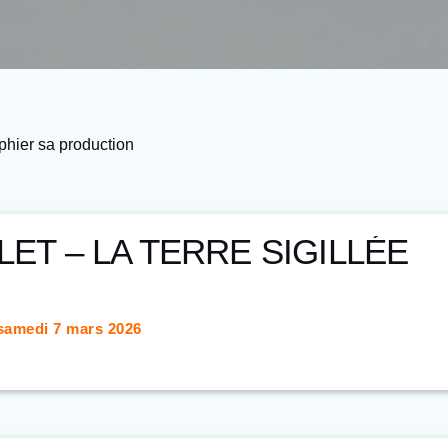
phier sa production
ET – LA TERRE SIGILLÉE
 samedi 7 mars 2026
 jours – Entre 9h et 18h30.
ebecca PINOS
, céramiste
et photographe