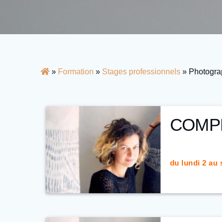
»
Formation
»
Stages professionnels
»
Photogra
COMPL
du lundi 2 au
Durée : 39h
– 6
Formatrice :
R