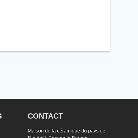
endredi 12 avril
après-midi en option
apinos.fr/
S
CONTACT
Maison de la céramique du pays de