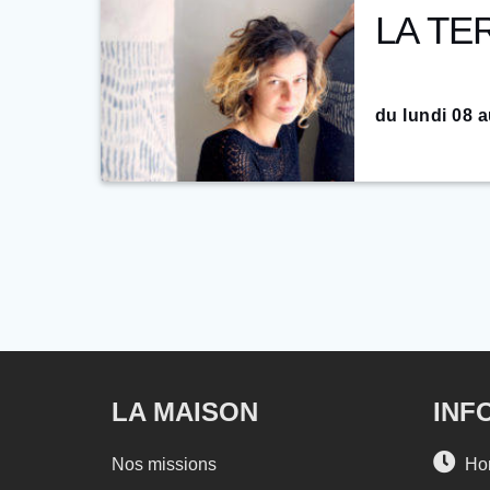
LA TE
du lundi 08 a
Durée : 39h
–
Formatrice :
LA MAISON
INF
Nos missions
Hora