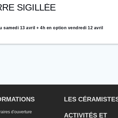
RRE SIGILLÉE
u samedi 13 avril + 4h en option vendredi 12 avril
 6 jours du lundi au samedi de 9h à 13h et de 14h à 17h +
4h v
 Rebecca PINOS, céramiste
et photographe
–
http://rebecc
ORMATIONS
LES CÉRAMISTE
OBJECTIFS
ires d'ouverture
ACTIVITÉS ET